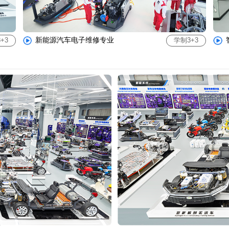
新能源汽车电子维修专业
+3
学制3+3