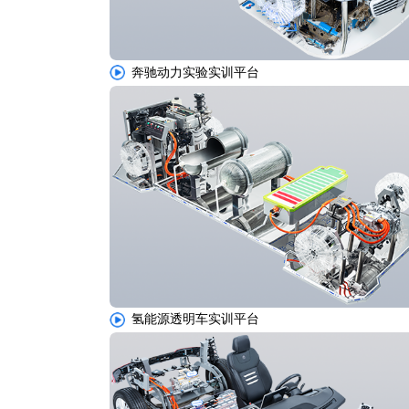
奔驰动力实验实训平台
氢能源透明车实训平台