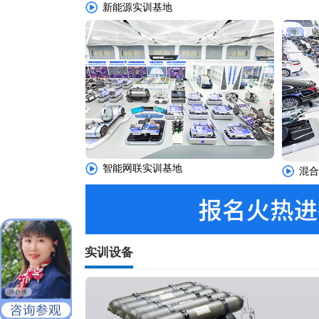
新能源实训基地
智能网联实训基地
混
实训设备