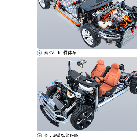
秦EV-PRO裸体车
长安深蓝智能座舱