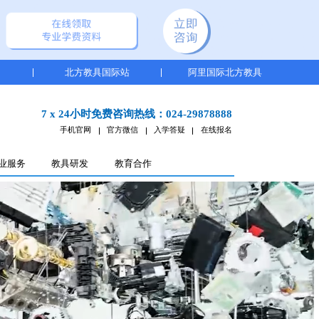
北方教具国际站
阿里国际北方教具
7 x 24小时免费咨询热线：024-29878888
手机官网
官方微信
入学答疑
在线报名
业服务
教具研发
教育合作