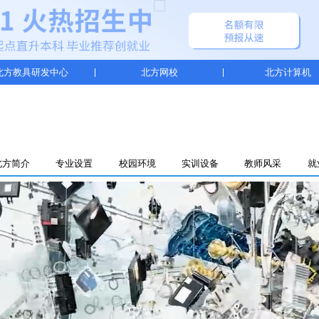
北方教具研发中心
北方网校
北方计算机
北方简介
专业设置
校园环境
实训设备
教师风采
就