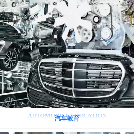
AUTOMOBILE EDUCATION
汽车教育