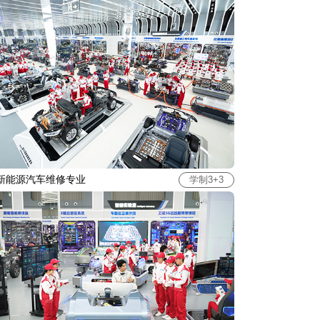
新能源汽车维修专业
学制3+3