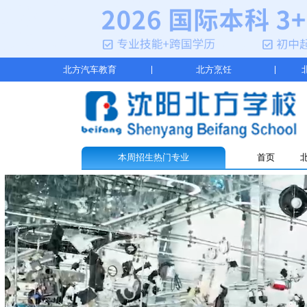
北方汽车教育
北方烹饪
本周招生热门专业
首页