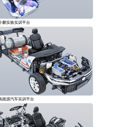
小鹏实验实训平台
氢能源汽车实训平台